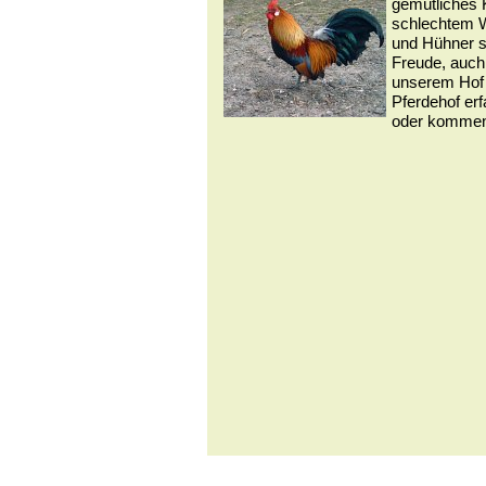
gemütliches 
schlechtem W
und Hühner si
Freude, auch
unserem Hof
Pferdehof erf
oder kommen 